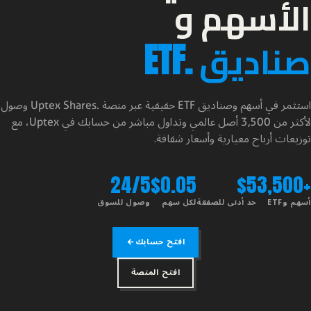
الأسهم و
صناديق
ETF.
استثمر في أسهم وصناديق
حقيقية عبر منصة
وصول
Uptex Shares.
ETF
لأكثر من
أصل عالمي وتداول مباشر من حسابك في
، 
مع
Uptex
3,500
توزيعات أرباح معيارية وأسعار شفافة.
24/5
$0.05
$5
+3,500
أسهم وETF
حد أدنى للصفقة
لكل سهم
وصول للسوق
افتح حسابك
افتح المنصة