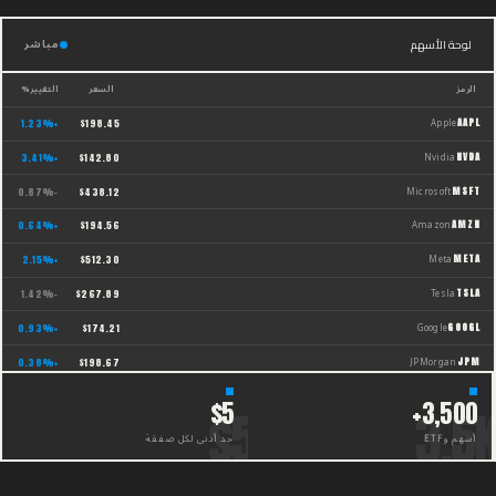
مباشر
لوحة الأسهم
الرمز
السعر
التغيير%
Apple
AAPL
1.23
%
+
$
198.45
Nvidia
NVDA
3.41
%
+
$
142.80
Microsoft
MSFT
%
-0.87
$
438.12
Amazon
AMZN
0.64
%
+
$
194.56
Meta
META
2.15
%
+
$
512.30
Tesla
TSLA
%
-1.42
$
267.89
Google
GOOGL
0.93
%
+
$
174.21
JPMorgan
JPM
0.38
%
+
$
198.67
$5
3,500+
أسهم
و
حد أدنى لكل صفقة
ETF